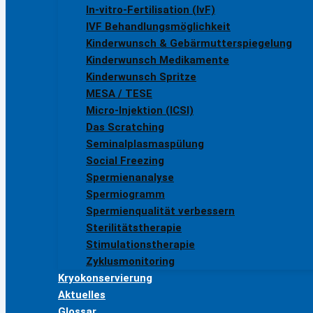
In-vitro-Fertilisation (IvF)
IVF Behandlungsmöglichkeit
Kinderwunsch & Gebärmutterspiegelung
Kinderwunsch Medikamente
Kinderwunsch Spritze
MESA / TESE
Micro-Injektion (ICSI)
Das Scratching
Seminalplasmaspülung
Social Freezing
Spermienanalyse
Spermiogramm
Spermienqualität verbessern
Sterilitätstherapie
Stimulationstherapie
Zyklusmonitoring
Kryokonservierung
Aktuelles
Glossar