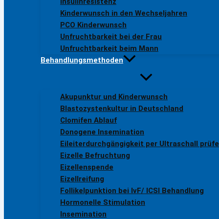
Insulinresistenz
Kinderwunsch in den Wechseljahren
PCO Kinderwunsch
Unfruchtbarkeit bei der Frau
Unfruchtbarkeit beim Mann
Behandlungsmethoden
Akupunktur und Kinderwunsch
Blastozystenkultur in Deutschland
Clomifen Ablauf
Donogene Insemination
Eileiterdurchgängigkeit per Ultraschall prüf
Eizelle Befruchtung
Eizellenspende
Eizellreifung
Follikelpunktion bei IvF/ ICSI Behandlung
Hormonelle Stimulation
Insemination